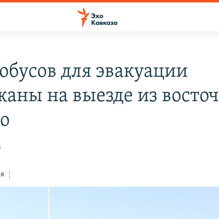
тобусов для эвакуации
жаны на выезде из восто
о
6
ся