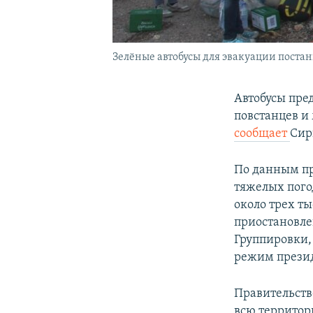
Зелёные автобусы для эвакуации постан
Автобусы пре
повстанцев и
сообщает
Сир
По данным пр
тяжелых погод
около трех ты
приостановле
Группировки,
режим презид
Правительств
всю территор