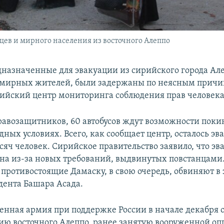
цев и мирного населения из восточного Алеппо
дназначенные для эвакуации из сирийского города Ал
 мирных жителей, были задержаны по неясным причи
ийский центр мониторинга соблюдения прав человека
авозащитников, 60 автобусов ждут возможности покин
ных условиях. Всего, как сообщает центр, осталось эв
сяч человек. Сирийское правительство заявило, что эв
на из-за новых требований, выдвинутых повстанцами
 противостоящие Дамаску, в свою очередь, обвиняют в
ента Башара Асада.
енная армия при поддержке России в начале декабря 
ию восточного Алеппо, ранее занятую вооруженной оп