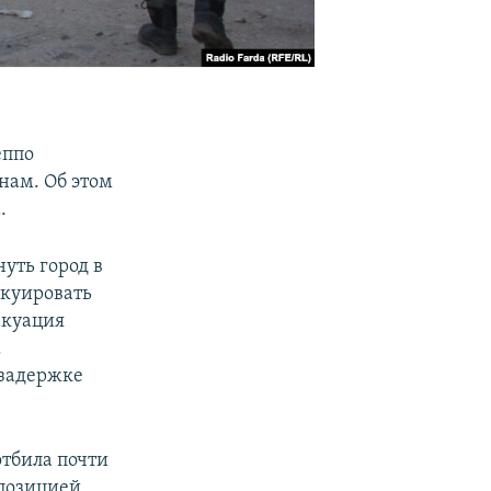
еппо
нам. Об этом
.
уть город в
акуировать
акуация
.
 задержке
отбила почти
позицией,