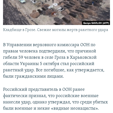
СПОРТ
БЛОГИ
АРХИВ РАДИОПРОГРАММЫ
МИР
ГОЛОСА
ЧИТАЕМ ПРЕССУ
Все сайты РСЕ/РС
Кладбище в Грозе. Свежие могилы жертв ракетного удара
В Управлении верховного комиссара ООН по
правам человека подтвердили, что причиной
гибели 59 человек в селе Гроза в Харьковской
области Украины 5 октября стал российский
ракетный удар. Все погибшие, как утверждается,
были гражданскими лицами.
Российский представитель в ООН ранее
фактически признал, что российские военные
нанесли удар, однако утверждал, что среди убитых
были военные и некие «видные неонацисты».