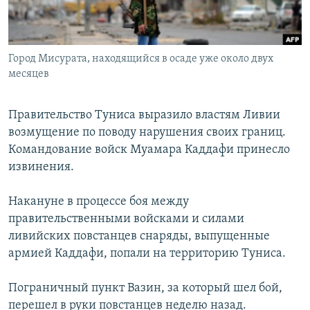
СПОРТ
БЛОГИ
АРХИВ РАДИОПРОГРАММЫ
МИР
ГОЛОСА
Город Мисурата, находящийся в осаде уже около двух
ЧИТАЕМ ПРЕССУ
Все сайты РСЕ/РС
месяцев
Правительство Туниса выразило властям Ливии
возмущение по поводу нарушения своих границ.
Командование войск Муамара Каддафи принесло
извинения.
Накануне в процессе боя между
правительственными войсками и силами
ливийских повстанцев снаряды, выпущенные
армией Каддафи, попали на территорию Туниса.
Пограничный пункт Вазин, за который шел бой,
перешел в руки повстанцев неделю назад.