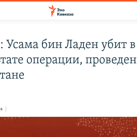
: Усама бин Ладен убит в
ьтате операции, проведен
тане
ся