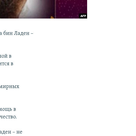
а бин Ладен –
ной в
ится в
 мирных
мощь в
чество.
аден – не