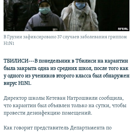
СПОРТ
БЛОГИ
АРХИВ РАДИОПРОГРАММЫ
МИР
ГОЛОСА
ЧИТАЕМ ПРЕССУ
Все сайты РСЕ/РС
В Грузии зафиксировано 37 случаев заболевания гриппом
H1N1
ТБИЛИСИ---В понедельник в Тбилиси на карантин
была закрыта одна из средних школ, после того как
у одного из учеников второго класса был обнаружен
вирус H1N1.
Директор школы Кетеван Натрошвили сообщила,
что карантин был объявлен только на сутки, чтобы
провести дезинфекцию помещений.
Как говорит представитель Департамента по