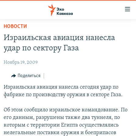
Accessibility
links
Вернуться
НОВОСТИ
к
НОВОСТИ
Израильская авиация нанесла
основному
ТБИЛИСИ
содержанию
удар по сектору Газа
СУХУМИ
Вернутся
к
Ноябрь 19, 2009
ЦХИНВАЛИ
главной
ВЕСЬ КАВКАЗ
Поделиться
навигации
Вернутся
ТЕМЫ
Израильская авиация нанесла сегодня удар по
СЕВЕРНЫЙ КАВКАЗ
к
фабрике по производству оружия в секторе Газа.
РУБРИКИ
АРМЕНИЯ
ПОЛИТИКА
поиску
МУЛЬТИМЕДИА
АЗЕРБАЙДЖАН
ЭКОНОМИКА
НЕКРУГЛЫЙ СТОЛ
Об этом сообщило израильское командование. По
его данным, разрушены также два туннеля, по
АУДИО
ОБЩЕСТВО
ГОСТЬ НЕДЕЛИ
ВИДЕО
которым с территории Египта осуществлялись
КУЛЬТУРА
ПОЗИЦИЯ
ФОТО
ПОДКАСТЫ
нелегальные поставки оружия и боеприпасов
ПРИСОЕДИНЯЙТЕСЬ!