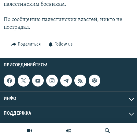
палестинским боевикам.
СПОРТ
БЛОГИ
АРХИВ РАДИОПРОГРАММЫ
МИР
ГОЛОСА
По сообщению палестинских властей, никто не
пострадал.
ЧИТАЕМ ПРЕССУ
Все сайты РСЕ/РС
Поделиться
Follow us
ПРИСОЕДИНЯЙТЕСЬ!
ИНФО
ПОДДЕРЖКА
Эхо Кавказа © 2026 RFE/RL, Inc. | Все права защищены.