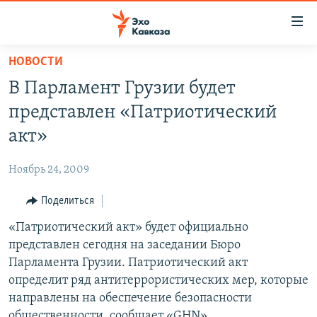
Accessibility
links
Вернуться
НОВОСТИ
к
НОВОСТИ
В Парламент Грузии будет
основному
ТБИЛИСИ
содержанию
представлен «Патриотический
СУХУМИ
Вернутся
акт»
к
ЦХИНВАЛИ
главной
Ноябрь 24, 2009
ВЕСЬ КАВКАЗ
навигации
Вернутся
Поделиться
ТЕМЫ
СЕВЕРНЫЙ КАВКАЗ
к
«Патриотический акт» будет официально
РУБРИКИ
АРМЕНИЯ
ПОЛИТИКА
поиску
представлен сегодня на заседании Бюро
МУЛЬТИМЕДИА
АЗЕРБАЙДЖАН
ЭКОНОМИКА
НЕКРУГЛЫЙ СТОЛ
Парламента Грузии. Патриотический акт
АУДИО
определит ряд антитеррористических мер, которые
ОБЩЕСТВО
ГОСТЬ НЕДЕЛИ
ВИДЕО
направлены на обеспечение безопасности
КУЛЬТУРА
ПОЗИЦИЯ
ФОТО
ПОДКАСТЫ
общественности, сообщает «GHN».
ПРИСОЕДИНЯЙТЕСЬ!