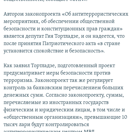
СПОРТ
БЛОГИ
АРХИВ РАДИОПРОГРАММЫ
Автором законопроекта «Об антитеррористических
МИР
ГОЛОСА
мероприятиях, об обеспечении общественной
ЧИТАЕМ ПРЕССУ
Все сайты РСЕ/РС
безопасности и конституционных прав граждан»
является депутат Гия Тортладзе, и он надеется, что
после принятия Патриотического акта «в стране
установится спокойствие и безопасность».
Как заявил Тортладзе, подготовленный проект
предусматривает меры безопасности против
терроризма. Законопроект так же регулирует
контроль за банковским перечислением больших
денежных сумм. Согласно законопроекту, суммы,
перечисляемые из иностранных государств
физическим и юридическим лицам, в том числе и
«общественным организациям», превышающие 10
тысяч лари будут контролироваться