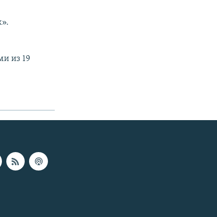
».
и из 19