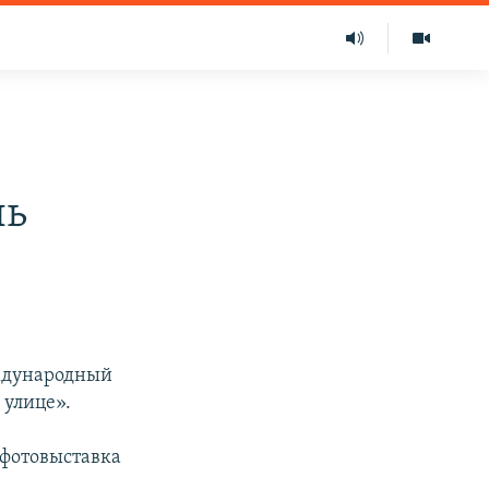
ль
еждународный
 улице».
 фотовыставка