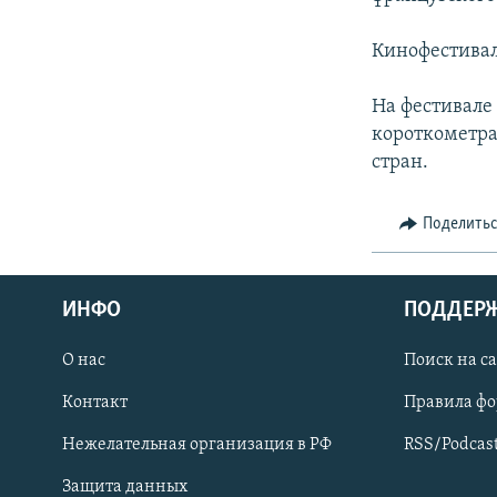
СПОРТ
БЛОГИ
АРХИВ РАДИОПРОГРАММЫ
МИР
ГОЛОСА
Кинофестивал
ЧИТАЕМ ПРЕССУ
На фестивале
короткометра
стран.
Поделить
ИНФО
ПОДДЕР
О нас
Поиск на с
Контакт
Правила ф
ПРИСОЕДИНЯЙТЕСЬ!
Нежелательная организация в РФ
RSS/Podcas
Защита данных