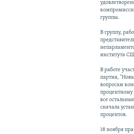
удовлетворен
компромиссны
группы.
В группу, ра
представител
непарламентс
института СШ
В работе учас
партия, "Нов
вопросам конс
процентному 
все остальны
сначала устан
процентов.
18 ноября пр