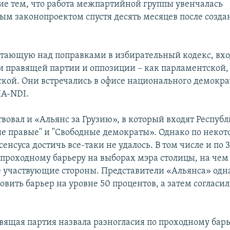
ие тем, что работа межпартийной группы увенчалась
м законопроектом спустя десять месяцев после созда
ботающую над поправками в избирательный кодекс, вх
и правящей партии и оппозиции – как парламентской, 
кой. Они встречались в офисе национального демокра
А-NDI.
твовал и «Альянс за Грузию», в который входят Респуб
ые правые" и "Свободные демократы». Однако по неко
енсуса достичь все-таки не удалось. В том числе и по 
проходному барьеру на выборах мэра столицы, на чем
е участвующие стороны. Представители «Альянса» одн
овить барьер на уровне 50 процентов, а затем согласил
авящая партия назвала разногласия по проходному бар