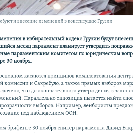
ребуют и внесение изменений в конституцию Грузии
менения в избирательный кодекс Грузии будут внесен
авшийся месяц парламент планирует утвердить поправк
ные парламентским комитетом по юридическим вопр
ро 30 ноября.
основном касаются принципов комплектования центр
й комиссии и Сакребуло, а также прямых выборов мэр
ключено, что до окончательного утверждения в законо
менений. Параллельно оппозиция пытается найти спо
прозрачности выборов. Например, лейбористы предло
осование под наблюдением ООН.
ом брифинге 30 ноября спикер парламента Давид Бак