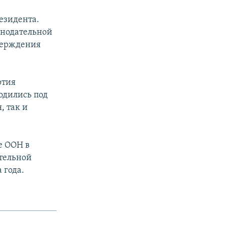
езидента.
конодательной
верждения
ртия
одились под
, так и
е ООН в
тельной
 года.