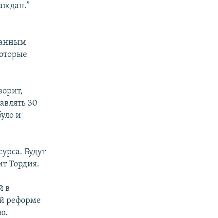
раждан.”
ванным
которые
ворит,
авлять 30
уло и
урса. Будут
т Тордия.
й в
ой реформе
ю.