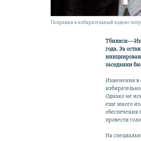
Поправки в избирательный кодекс пот
Тбилиси---Из
года. За ост
инициирован
заседании бю
Изменения в 
избирательно
Однако не ис
еще много из
обеспечения 
провести гол
На специальн