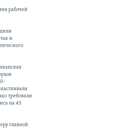
ния рабочей
одили
так и
тического
ликанская
торым
30-
 настаивали
ако требовали
ись на 45
ьеру главной