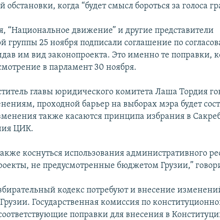
 обстановки, когда “будет смысл бороться за голоса г
мя, “Национальное движение” и другие представители
 группы 25 ноября подписали соглашение по согласо
идав им вид законопроекта. Это именно те поправки, 
смотрение в парламент 30 ноября.
титель главы юридического комитета Лаша Тордия го
енениям, проходной барьер на выборах мэра будет сост
зменения также касаются принципа избрания в Сакреб
ния ЦИК.
акже коснуться использования административного рес
оекты, не предусмотренные бюджетом Грузии,” говори
збирательный кодекс потребуют и внесение изменени
Грузии. Государственная комиссия по конституционн
соответствующие поправки для внесения в Конституци