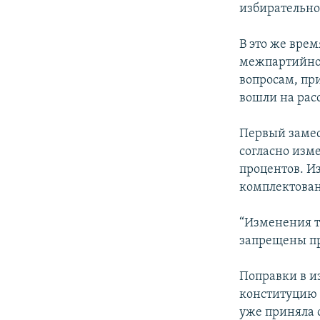
избирательной
В это же вре
межпартийной
вопросам, пр
вошли на рас
Первый замес
согласно изм
процентов. И
комплектова
“Изменения т
запрещены пр
Поправки в и
конституцию 
уже приняла 