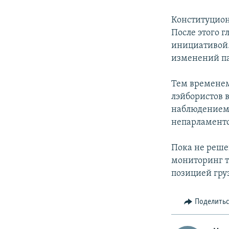
Конституцион
После этого г
инициативой.
изменений п
Тем временем
лэйбористов 
наблюдением 
непарламентс
Пока не реше
мониторинг т
позицией гру
Поделить