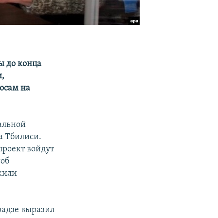
ы до конца
и,
осам на
альной
а Тбилиси.
проект войдут
соб
жили
радзе выразил