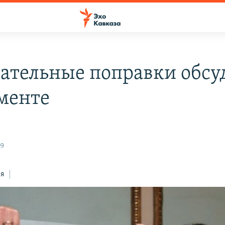
ательные поправки обсуд
менте
09
ся