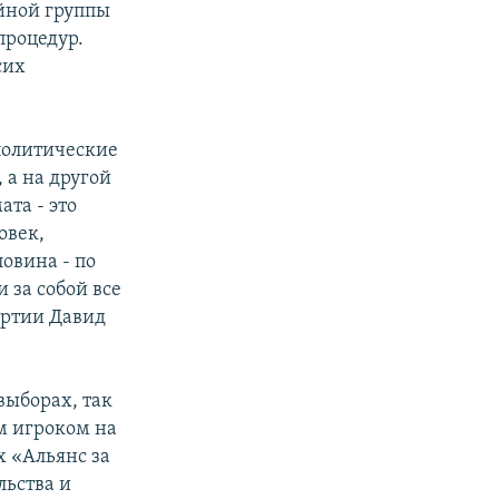
йной группы
процедур.
сих
политические
 а на другой
ата - это
овек,
овина - по
 за собой все
артии Давид
выборах, так
м игроком на
х «Альянс за
льства и