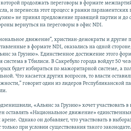
 которой продолжать переговоры в формате межпарти
сла, и перенесла этот процесс в рамки парламентских 
рузию» не принял предложение правящей партии и до 
ороны вернуться на переговоры в офис NDI.
циональное движение”, христиан-демократы и другие 
тавленные в формате NDI, оказались на одной стороне,
ьянс за Грузию». Единственное достижение этого форм
 система в Тбилиси. В Сакребуло города войдут 50 чел
орых будет избираться по мажоритарной системе, а пол
ной. Что касается других вопросов, то власти оставили
жности,” говорит один из лидеров Республиканской п
ли.
рдзенишвили, «Альянс за Грузию» хочет участвовать в 
ен оставлять «Национальное движение» единственны
арене. Однако он добавляет, что участвовать в выбора
 только при условии существования такого законодате