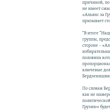
причиной, по
не имеет смы
«Альянс за Г
призывает ст
“В итоге “На
группы, предс
стороне – «Ал
избирательная
половина кот
пропорциональ
ключевые дол
Бердзенишви
По словам Бе
как не намер
политической 
Грузию» будет