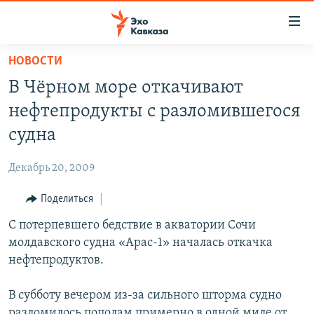
Accessibility
links
Вернуться
НОВОСТИ
к
НОВОСТИ
В Чёрном море откачивают
основному
ТБИЛИСИ
содержанию
нефтепродукты с разломившегося
СУХУМИ
Вернутся
судна
к
ЦХИНВАЛИ
главной
Декабрь 20, 2009
ВЕСЬ КАВКАЗ
навигации
Вернутся
Поделиться
ТЕМЫ
СЕВЕРНЫЙ КАВКАЗ
к
С потерпевшего бедствие в акватории Сочи
РУБРИКИ
АРМЕНИЯ
ПОЛИТИКА
поиску
молдавского судна «Арас-1» началась откачка
МУЛЬТИМЕДИА
АЗЕРБАЙДЖАН
ЭКОНОМИКА
НЕКРУГЛЫЙ СТОЛ
нефтепродуктов.
АУДИО
ОБЩЕСТВО
ГОСТЬ НЕДЕЛИ
ВИДЕО
В субботу вечером из-за сильного шторма судно
КУЛЬТУРА
ПОЗИЦИЯ
ФОТО
ПОДКАСТЫ
разломилось пополам примерно в одной миле от
ПРИСОЕДИНЯЙТЕСЬ!