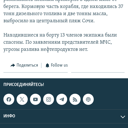
СПОРТ
БЛОГИ
АРХИВ РАДИОПРОГРАММЫ
берега. Кормовую часть корабля, где находились 37
тонн дизельного топлива и две тонны масла,
МИР
ГОЛОСА
выбросило на центральный пляж Сочи.
ЧИТАЕМ ПРЕССУ
Все сайты РСЕ/РС
Находившиеся на борту 13 членов экипажа были
спасены. По заявлениям представителей МЧС,
угрозы разлива нефтепродуктов нет.
Поделиться
Follow us
ПРИСОЕДИНЯЙТЕСЬ!
ИНФО