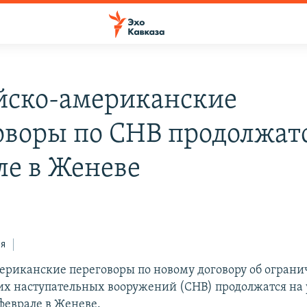
йско-американские
оворы по СНВ продолжатс
ле в Женеве
ся
ериканские переговоры по новому договору об огран
их наступательных вооружений (СНВ) продолжатся на
 феврале в Женеве.