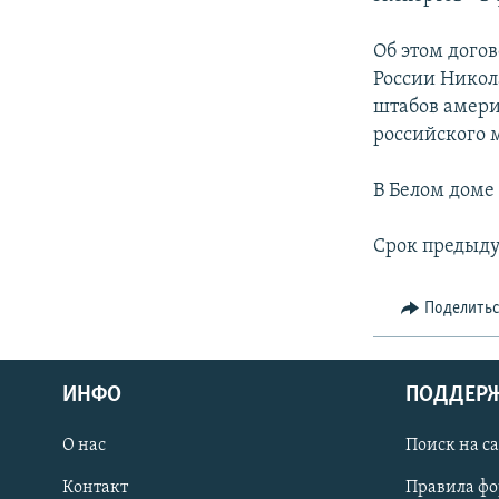
СПОРТ
БЛОГИ
АРХИВ РАДИОПРОГРАММЫ
МИР
ГОЛОСА
Об этом дого
России Никол
ЧИТАЕМ ПРЕССУ
штабов амери
российского 
В Белом доме
Срок предыду
Поделить
ИНФО
ПОДДЕР
О нас
Поиск на с
ПРИСОЕДИНЯЙТЕСЬ!
Контакт
Правила ф