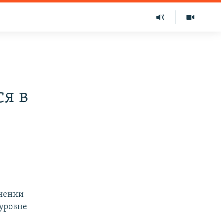
я в
ичении
 уровне