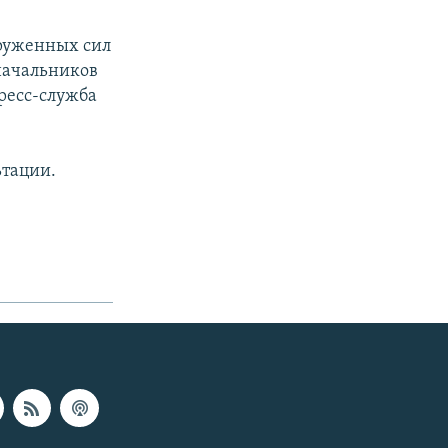
оруженных сил
начальников
ресс-служба
ьтации.