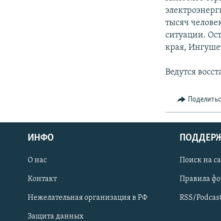
СПОРТ
БЛОГИ
АРХИВ РАДИОПРОГРАММЫ
электроэнерг
МИР
ГОЛОСА
тысяч челове
ситуации. Ос
ЧИТАЕМ ПРЕССУ
края, Ингуше
Ведутся восс
Поделить
ИНФО
ПОДДЕР
О нас
Поиск на с
Контакт
Правила ф
ПРИСОЕДИНЯЙТЕСЬ!
Нежелательная организация в РФ
RSS/Podcas
Защита данных