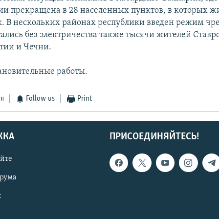
ии прекращена в 28 населенных пунктов, в которых жи
к. В нескольких районах республики введен режим ч
тались без электричества также тысячи жителей Ставр
тии и Чечни.
тановительные работы.
ся
Follow us
Print
ЖКА
ПРИСОЕДИНЯЙТЕСЬ!
айте
орума
t