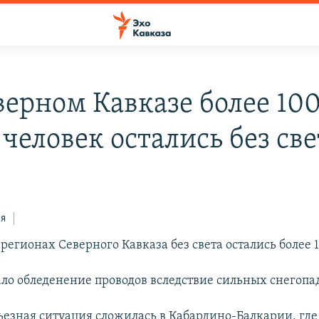
верном Кавказе более 10
человек остались без све
ся
регионах Северного Кавказа без света остались более 
ло обледенение проводов вследствие сильных снегопа
ьезная ситуация сложилась в Кабардино-Балкарии, где