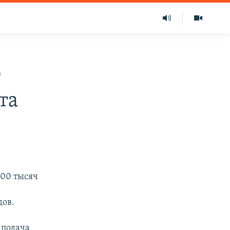
0
та
100 тысяч
дов.
 подача