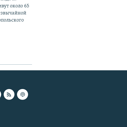
вут около 65
резвычайной
опольского