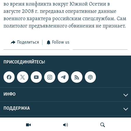
во время конфликта вокруг Южной Осетии в
СПОРТ
БЛОГИ
АРХИВ РАДИОПРОГРАММЫ
августе 2008 г. передавал оперативные данные
МИР
ГОЛОСА
военного характера российским спецслужбам. Сам
политолог предъявленного обвинения не признает.
ЧИТАЕМ ПРЕССУ
Все сайты РСЕ/РС
Поделиться
Follow us
ПРИСОЕДИНЯЙТЕСЬ!
ИНФО
ПОДДЕРЖКА
Эхо Кавказа © 2026 RFE/RL, Inc. | Все права защищены.