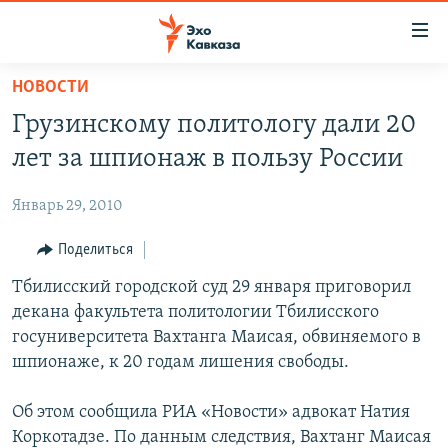
Accessibility
links
Вернуться
НОВОСТИ
к
НОВОСТИ
Грузинскому политологу дали 20
основному
ТБИЛИСИ
содержанию
лет за шпионаж в пользу России
СУХУМИ
Вернутся
к
Январь 29, 2010
ЦХИНВАЛИ
главной
ВЕСЬ КАВКАЗ
Поделиться
навигации
Вернутся
ТЕМЫ
Тбилисский городской суд 29 января приговорил
СЕВЕРНЫЙ КАВКАЗ
к
декана факультета политологии Тбилисского
РУБРИКИ
АРМЕНИЯ
ПОЛИТИКА
поиску
госуниверситета Вахтанга Маисая, обвиняемого в
МУЛЬТИМЕДИА
АЗЕРБАЙДЖАН
ЭКОНОМИКА
НЕКРУГЛЫЙ СТОЛ
шпионаже, к 20 годам лишения свободы.
АУДИО
ОБЩЕСТВО
ГОСТЬ НЕДЕЛИ
ВИДЕО
Об этом сообщила РИА «Новости» адвокат Натия
КУЛЬТУРА
ПОЗИЦИЯ
ФОТО
ПОДКАСТЫ
Коркотадзе. По данным следствия, Вахтанг Маисая
ПРИСОЕДИНЯЙТЕСЬ!