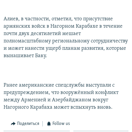
СПОРТ
БЛОГИ
АРХИВ РАДИОПРОГРАММЫ
МИР
ГОЛОСА
Алиев, в частности, отметил, что присутствие
армянских войск в Нагорном Карабахе в течение
ЧИТАЕМ ПРЕССУ
Все сайты РСЕ/РС
почти двух десятилетий мешает
полномасштабному региональному сотрудничеству
и может нанести ущерб планам развития, которые
вынашивает Баку.
Ранее американские спецслужбы выступали с
предупреждением, что вооружённый конфликт
между Арменией и Азербайджаном вокруг
Нагорного Карабаха может вспыхнуть вновь.
Поделиться
Follow us