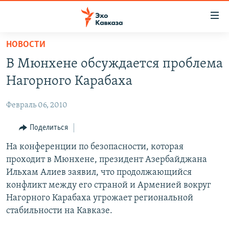
Accessibility
links
Вернуться
НОВОСТИ
к
НОВОСТИ
В Мюнхене обсуждается проблема
основному
ТБИЛИСИ
содержанию
Нагорного Карабаха
СУХУМИ
Вернутся
к
Февраль 06, 2010
ЦХИНВАЛИ
главной
ВЕСЬ КАВКАЗ
Поделиться
навигации
Вернутся
ТЕМЫ
На конференции по безопасности, которая
СЕВЕРНЫЙ КАВКАЗ
к
проходит в Мюнхене, президент Азербайджана
РУБРИКИ
АРМЕНИЯ
ПОЛИТИКА
поиску
Ильхам Алиев заявил, что продолжающийся
МУЛЬТИМЕДИА
АЗЕРБАЙДЖАН
ЭКОНОМИКА
НЕКРУГЛЫЙ СТОЛ
конфликт между его страной и Арменией вокруг
Нагорного Карабаха угрожает региональной
АУДИО
ОБЩЕСТВО
ГОСТЬ НЕДЕЛИ
ВИДЕО
стабильности на Кавказе.
КУЛЬТУРА
ПОЗИЦИЯ
ФОТО
ПОДКАСТЫ
ПРИСОЕДИНЯЙТЕСЬ!