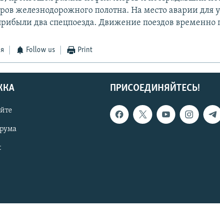
тров железнодорожного полотна. На место аварии для 
прибыли два спецпоезда. Движение поездов временно 
ся
Follow us
Print
ЖКА
ПРИСОЕДИНЯЙТЕСЬ!
айте
орума
t