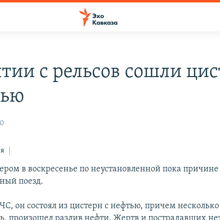
ятии с рельсов сошли ци
тью
10
ся
чером в воскресенье по неустановленной пока причине
рный поезд.
С, он состоял из цистерн с нефтью, причем несколько
ь, произошел разлив нефти. Жертв и пострадавших не