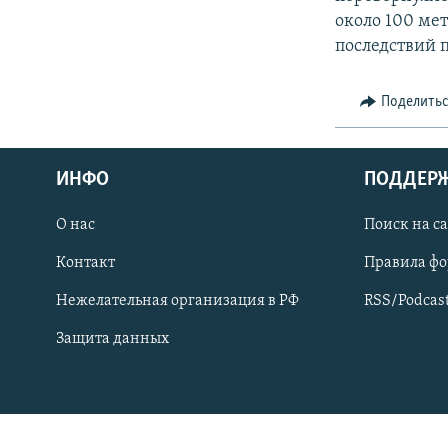
СПОРТ
БЛОГИ
АРХИВ РАДИОПРОГРАММЫ
около 100 ме
МИР
ГОЛОСА
последствий 
ЧИТАЕМ ПРЕССУ
Поделить
ИНФО
ПОДДЕР
О нас
Поиск на с
Контакт
Правила ф
Нежелательная организация в РФ
RSS/Podcas
Защита данных
ПРИСОЕДИНЯЙТЕСЬ!