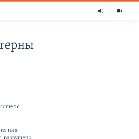
стерны
 сошел с
 из них
т, разрушено