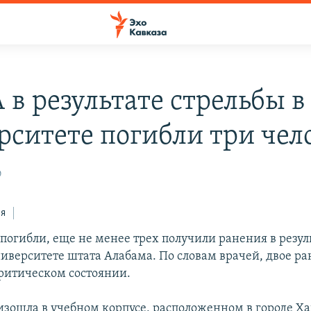
 в результате стрельбы в
рситете погибли три чел
0
ся
 погибли, еще не менее трех получили ранения в резул
ниверситете штата Алабама. По словам врачей, двое р
критическом состоянии.
изошла в учебном корпусе, расположенном в городе Ха