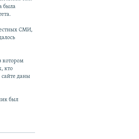
а была
тета.
местных СМИ,
далось
в котором
, кто
 сайте даны
ник был