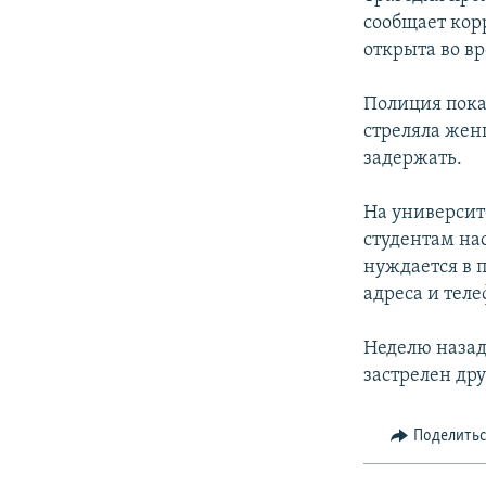
СПОРТ
БЛОГИ
АРХИВ РАДИОПРОГРАММЫ
сообщает кор
МИР
ГОЛОСА
открыта во в
ЧИТАЕМ ПРЕССУ
Полиция пока
стреляла жен
задержать.
На университ
студентам на
нуждается в 
адреса и тел
Неделю назад
застрелен др
Поделить