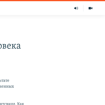
овека
ьтате
аненных
нтсвилл. Как