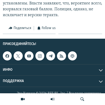
установлены. Власти заявляют, что, вероятнее всего,
СПОРТ
БЛОГИ
АРХИВ РАДИОПРОГРАММЫ
взорвался газовый баллон. Полиция, однако, не
МИР
ГОЛОСА
исключает и версию теракта.
ЧИТАЕМ ПРЕССУ
Все сайты РСЕ/РС
Поделиться
Follow us
ПРИСОЕДИНЯЙТЕСЬ!
ИНФО
ПОДДЕРЖКА
Эхо Кавказа © 2026 RFE/RL, Inc. | Все права защищены.