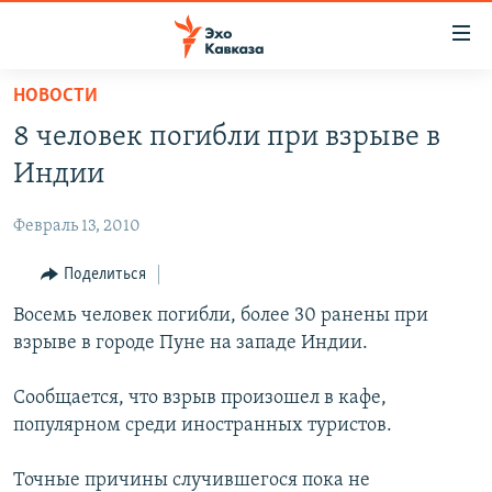
Accessibility
links
Вернуться
НОВОСТИ
к
НОВОСТИ
8 человек погибли при взрыве в
основному
ТБИЛИСИ
содержанию
Индии
СУХУМИ
Вернутся
к
Февраль 13, 2010
ЦХИНВАЛИ
главной
ВЕСЬ КАВКАЗ
Поделиться
навигации
Вернутся
ТЕМЫ
Восемь человек погибли, более 30 ранены при
СЕВЕРНЫЙ КАВКАЗ
к
взрыве в городе Пуне на западе Индии.
РУБРИКИ
АРМЕНИЯ
ПОЛИТИКА
поиску
МУЛЬТИМЕДИА
АЗЕРБАЙДЖАН
ЭКОНОМИКА
НЕКРУГЛЫЙ СТОЛ
Сообщается, что взрыв произошел в кафе,
популярном среди иностранных туристов.
АУДИО
ОБЩЕСТВО
ГОСТЬ НЕДЕЛИ
ВИДЕО
КУЛЬТУРА
ПОЗИЦИЯ
ФОТО
ПОДКАСТЫ
Точные причины случившегося пока не
ПРИСОЕДИНЯЙТЕСЬ!