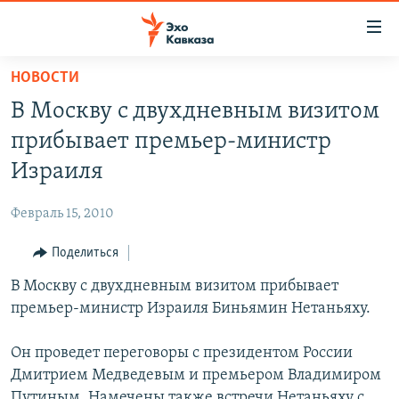
Accessibility
links
Вернуться
НОВОСТИ
к
НОВОСТИ
В Москву с двухдневным визитом
основному
ТБИЛИСИ
содержанию
прибывает премьер-министр
СУХУМИ
Вернутся
Израиля
к
ЦХИНВАЛИ
главной
Февраль 15, 2010
ВЕСЬ КАВКАЗ
навигации
Вернутся
Поделиться
ТЕМЫ
СЕВЕРНЫЙ КАВКАЗ
к
В Москву с двухдневным визитом прибывает
РУБРИКИ
АРМЕНИЯ
ПОЛИТИКА
поиску
премьер-министр Израиля Биньямин Нетаньяху.
МУЛЬТИМЕДИА
АЗЕРБАЙДЖАН
ЭКОНОМИКА
НЕКРУГЛЫЙ СТОЛ
АУДИО
Он проведет переговоры с президентом России
ОБЩЕСТВО
ГОСТЬ НЕДЕЛИ
ВИДЕО
Дмитрием Медведевым и премьером Владимиром
КУЛЬТУРА
ПОЗИЦИЯ
ФОТО
ПОДКАСТЫ
Путиным. Намечены также встречи Нетаньяху с
ПРИСОЕДИНЯЙТЕСЬ!