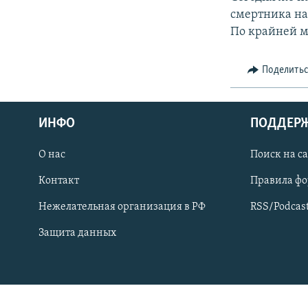
СПОРТ
БЛОГИ
АРХИВ РАДИОПРОГРАММЫ
смертника на
МИР
ГОЛОСА
По крайней м
ЧИТАЕМ ПРЕССУ
Поделить
ИНФО
ПОДДЕР
О нас
Поиск на с
Контакт
Правила ф
Нежелательная организация в РФ
RSS/Podcas
Защита данных
ПРИСОЕДИНЯЙТЕСЬ!