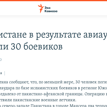
истане в результате авиа
ли 30 боевиков
10
ся
тана сообщают, что, по меньшей мере, 30 человек поги
виаудара по базе исламистских боевиков в регионе Ю
недалеко от пакистано-афганской границы. Операцию 
твили пакистанские военные летчики.
а северо-западе Пакистана в городе Мансера два терро