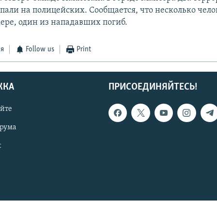
пали на полицейских. Сообщается, что несколько чело
ере, один из нападавших погиб.
ся
Follow us
Print
ЖКА
ПРИСОЕДИНЯЙТЕСЬ!
айте
орума
t