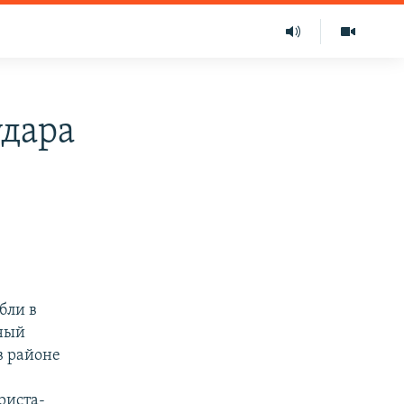
удара
бли в
жный
в районе
риста-