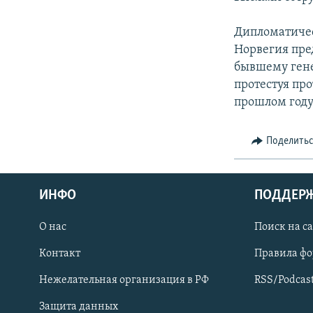
СПОРТ
БЛОГИ
АРХИВ РАДИОПРОГРАММЫ
МИР
ГОЛОСА
Дипломатичес
Норвегия пре
ЧИТАЕМ ПРЕССУ
бывшему гене
протестуя пр
прошлом году
Поделить
ИНФО
ПОДДЕР
О нас
Поиск на с
Контакт
Правила ф
ПРИСОЕДИНЯЙТЕСЬ!
Нежелательная организация в РФ
RSS/Podcas
Защита данных