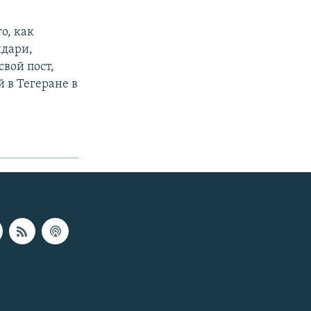
о, как
йдари,
вой пост,
 в Тегеране в