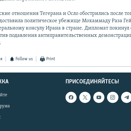
кие отношения Тегерана и Осло обострились после тог
доставила политическое убежище Мохаммаду Раза Ге
ральному консулу Ирана в стране. Дипломат покинул с
отив подавления антиправительственных демонстраций
.
ся
Follow us
Print
ЖКА
ПРИСОЕДИНЯЙТЕСЬ!
айте
орума
t