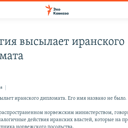
гия высылает иранского
мата
ся
ылает иранского дипломата. Его имя названо не было.
 распространенном норвежским министерством, говори
налогичные действия иранских властей, которые на п
удника норвежского посольства.