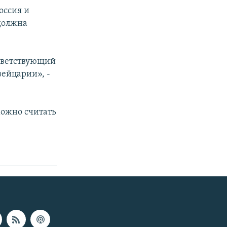
оссия и
должна
ответствующий
вейцарии», -
можно считать