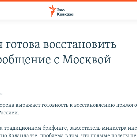
я готова восстановить
ообщение с Москвой
ся
торона выражает готовность к восстановлению прямог
Россией.
на традиционном брифинге, заместитель министра ин
ино Каландадзе, проблема в том, что прямые полеты не