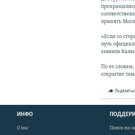
СПОРТ
БЛОГИ
АРХИВ РАДИОПРОГРАММЫ
прекращались
МИР
ГОЛОСА
соответствен
принять Моск
ЧИТАЕМ ПРЕССУ
«Если со сто
путь официаль
заявила Кала
По ее словам
открытие там
Поделить
ИНФО
ПОДДЕР
О нас
Поиск на с
ПРИСОЕДИНЯЙТЕСЬ!