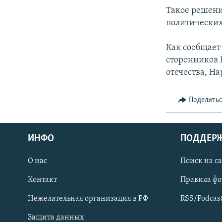
СПОРТ
БЛОГИ
АРХИВ РАДИОПРОГРАММЫ
Такое решени
МИР
ГОЛОСА
политических
ЧИТАЕМ ПРЕССУ
Как сообщает
сторонников 
отечества, Н
Поделить
ИНФО
ПОДДЕР
О нас
Поиск на с
Контакт
Правила ф
ПРИСОЕДИНЯЙТЕСЬ!
Нежелательная организация в РФ
RSS/Podcas
Защита данных