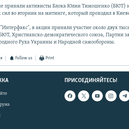
е приняли активисты Блока Юлии Тимошенко (БЮТ) и
 сил во вторник на митинге, который проходил в Киев
 "Интерфакс", в акции приняли участие около двух тыс
БЮТ, Христианско-демократического союза, Партии 
ародного Руха Украины и Народной самообороны.
ся
Follow us
Print
ЖКА
ПРИСОЕДИНЯЙТЕСЬ!
айте
орума
t