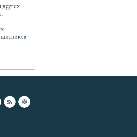
 других
е.
яч
защитников