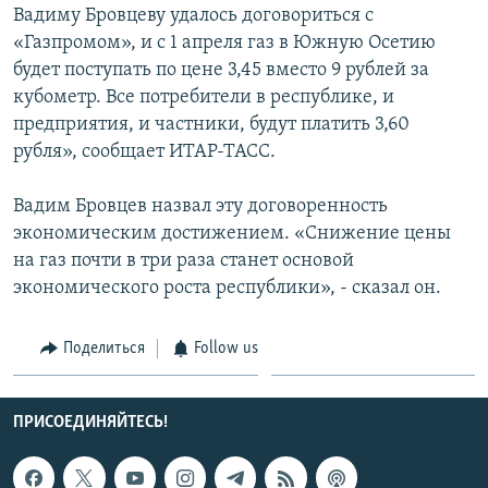
Вадиму Бровцеву удалось договориться с
СПОРТ
БЛОГИ
АРХИВ РАДИОПРОГРАММЫ
«Газпромом», и с 1 апреля газ в Южную Осетию
МИР
ГОЛОСА
будет поступать по цене 3,45 вместо 9 рублей за
кубометр. Все потребители в республике, и
ЧИТАЕМ ПРЕССУ
Все сайты РСЕ/РС
предприятия, и частники, будут платить 3,60
рубля», сообщает ИТАР-ТАСС.
Вадим Бровцев назвал эту договоренность
экономическим достижением. «Снижение цены
на газ почти в три раза станет основой
экономического роста республики», - сказал он.
Поделиться
Follow us
ПРИСОЕДИНЯЙТЕСЬ!