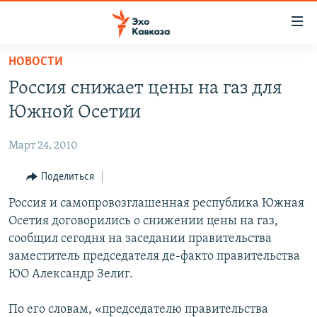
Accessibility
links
Вернуться
НОВОСТИ
к
НОВОСТИ
Россия снижает цены на газ для
основному
ТБИЛИСИ
содержанию
Южной Осетии
СУХУМИ
Вернутся
к
Март 24, 2010
ЦХИНВАЛИ
главной
ВЕСЬ КАВКАЗ
Поделиться
навигации
Вернутся
ТЕМЫ
Россия и самопровозглашенная республика Южная
СЕВЕРНЫЙ КАВКАЗ
к
Осетия договорились о снижении цены на газ,
РУБРИКИ
АРМЕНИЯ
ПОЛИТИКА
поиску
сообщил сегодня на заседании правительства
МУЛЬТИМЕДИА
АЗЕРБАЙДЖАН
ЭКОНОМИКА
НЕКРУГЛЫЙ СТОЛ
заместитель председателя де-факто правительства
ЮО Александр Зелиг.
АУДИО
ОБЩЕСТВО
ГОСТЬ НЕДЕЛИ
ВИДЕО
КУЛЬТУРА
ПОЗИЦИЯ
ФОТО
ПОДКАСТЫ
По его словам, «председателю правительства
ПРИСОЕДИНЯЙТЕСЬ!