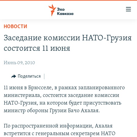
Accessibility
links
Вернуться
НОВОСТИ
к
НОВОСТИ
Заседание комиссии НАТО-Грузия
основному
ТБИЛИСИ
содержанию
состоится 11 июня
СУХУМИ
Вернутся
к
Июнь 09, 2010
ЦХИНВАЛИ
главной
ВЕСЬ КАВКАЗ
Поделиться
навигации
Вернутся
ТЕМЫ
11 июня в Брюсселе, в рамках запланированного
СЕВЕРНЫЙ КАВКАЗ
к
министериала, состоится заседание комиссии
РУБРИКИ
АРМЕНИЯ
ПОЛИТИКА
поиску
НАТО-Грузия, на котором будет присутствовать
МУЛЬТИМЕДИА
АЗЕРБАЙДЖАН
ЭКОНОМИКА
НЕКРУГЛЫЙ СТОЛ
министр обороны Грузии Бачо Ахалая.
АУДИО
ОБЩЕСТВО
ГОСТЬ НЕДЕЛИ
ВИДЕО
По распространенной информации, Ахалая
КУЛЬТУРА
ПОЗИЦИЯ
ФОТО
ПОДКАСТЫ
встретится с генеральным секретарем НАТО
ПРИСОЕДИНЯЙТЕСЬ!