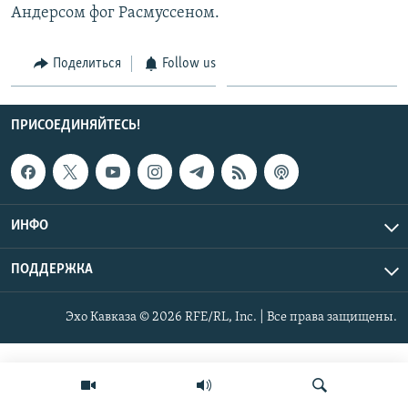
Андерсом фог Расмуссеном.
СПОРТ
БЛОГИ
АРХИВ РАДИОПРОГРАММЫ
МИР
ГОЛОСА
Поделиться
Follow us
ЧИТАЕМ ПРЕССУ
Все сайты РСЕ/РС
ПРИСОЕДИНЯЙТЕСЬ!
ИНФО
ПОДДЕРЖКА
Эхо Кавказа © 2026 RFE/RL, Inc. | Все права защищены.