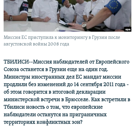
СПОРТ
БЛОГИ
АРХИВ РАДИОПРОГРАММЫ
МИР
ГОЛОСА
ЧИТАЕМ ПРЕССУ
Все сайты РСЕ/РС
Миссия ЕС приступила к мониторингу в Грузии после
августовской войны 2008 года
ТБИЛИСИ--Миссия наблюдателей от Европейского
Союза останется в Грузии еще на один год.
Министры иностранных дел ЕС мандат миссии
продлили без изменений до 14 сентября 2011 года -
об этом говорится в итоговой декларации
министерской встречи в Брюсселе. Как встретили в
Тбилиси новость о том, что европейские
наблюдатели останутся на приграничных
территориях конфликтных зон?