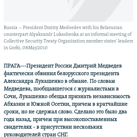
СПОРТ
БЛОГИ
АРХИВ РАДИОПРОГРАММЫ
МИР
ГОЛОСА
ЧИТАЕМ ПРЕССУ
Russia -- President Dmitry Medvedev with his Belarusian
Все сайты РСЕ/РС
counterpart Alyaksandr Lukashenka at an informal meeting of
Collective Security Treaty Organization member states' leaders
in Gorki, 08May2010
ПРАГА---Президент России Дмитрий Медведев
фактически обвинил белорусского президента
Александра Лукашенко в обмане. По словам
Медведева, пообщавшегося с журналистами в
Сочи, Лукашенко обещал признать независимость
Абхазии и Южной Осетии, причем в кратчайшие
сроки, но не сдержал слово. Сделано это было два
года назад, причем при высокопоставленных
свидетелях - в присутствии нескольких
руководителей стран СНГ.