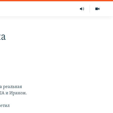
ла
а реальная
ША и Ираном.
сетил