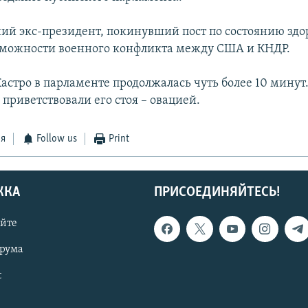
ний экс-президент, покинувший пост по состоянию здо
можности военного конфликта между США и КНДР.
астро в парламенте продолжалась чуть более 10 минут
приветствовали его стоя – овацией.
ся
Follow us
Print
ЖКА
ПРИСОЕДИНЯЙТЕСЬ!
айте
орума
t