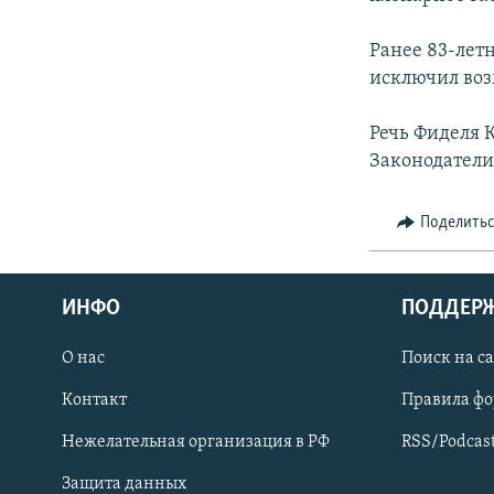
СПОРТ
БЛОГИ
АРХИВ РАДИОПРОГРАММЫ
МИР
ГОЛОСА
Ранее 83-лет
исключил воз
ЧИТАЕМ ПРЕССУ
Речь Фиделя К
Законодатели 
Поделить
ИНФО
ПОДДЕР
О нас
Поиск на с
Контакт
Правила ф
ПРИСОЕДИНЯЙТЕСЬ!
Нежелательная организация в РФ
RSS/Podcas
Защита данных