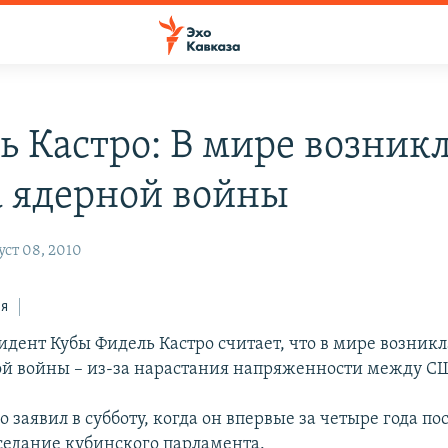
ь Кастро: В мире возник
а ядерной войны
ст 08, 2010
ся
дент Кубы Фидель Кастро считает, что в мире возникл
ой войны – из-за нарастания напряженности между С
о заявил в субботу, когда он впервые за четыре года по
седание кубинского парламента.