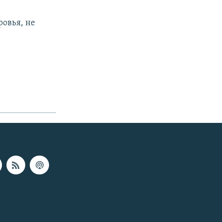
ровья, не
.