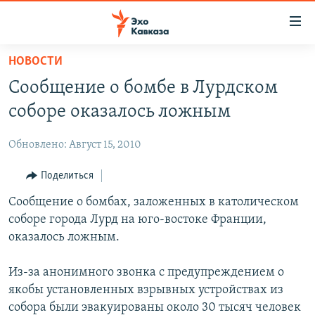
Accessibility
links
Вернуться
НОВОСТИ
к
НОВОСТИ
Сообщение о бомбе в Лурдском
основному
ТБИЛИСИ
содержанию
соборе оказалось ложным
СУХУМИ
Вернутся
к
Обновлено: Август 15, 2010
ЦХИНВАЛИ
главной
ВЕСЬ КАВКАЗ
Поделиться
навигации
Вернутся
ТЕМЫ
Сообщение о бомбах, заложенных в католическом
СЕВЕРНЫЙ КАВКАЗ
к
соборе города Лурд на юго-востоке Франции,
РУБРИКИ
АРМЕНИЯ
ПОЛИТИКА
поиску
оказалось ложным.
МУЛЬТИМЕДИА
АЗЕРБАЙДЖАН
ЭКОНОМИКА
НЕКРУГЛЫЙ СТОЛ
Из-за анонимного звонка с предупреждением о
АУДИО
ОБЩЕСТВО
ГОСТЬ НЕДЕЛИ
ВИДЕО
якобы установленных взрывных устройствах из
КУЛЬТУРА
ПОЗИЦИЯ
ФОТО
ПОДКАСТЫ
собора были эвакуированы около 30 тысяч человек
ПРИСОЕДИНЯЙТЕСЬ!