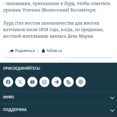
- паломники, приехавшие в Лурд, чтобы отметить
СПОРТ
БЛОГИ
АРХИВ РАДИОПРОГРАММЫ
празник Успения (Вознесения) Богоматери.
МИР
ГОЛОСА
Лурд стал местом паломничества для многих
ЧИТАЕМ ПРЕССУ
Все сайты РСЕ/РС
католиков после 1858 года, когда, по преданию,
местной жительнице явилась Дева Мария.
Поделиться
Follow us
ПРИСОЕДИНЯЙТЕСЬ!
ИНФО
ПОДДЕРЖКА