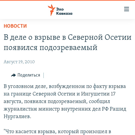
Accessibility
links
Вернуться
НОВОСТИ
к
НОВОСТИ
В деле о взрыве в Северной Осетии
основному
ТБИЛИСИ
содержанию
появился подозреваемый
СУХУМИ
Вернутся
к
Август 19, 2010
ЦХИНВАЛИ
главной
ВЕСЬ КАВКАЗ
Поделиться
навигации
Вернутся
ТЕМЫ
В уголовном деле, возбужденном по факту взрыва
СЕВЕРНЫЙ КАВКАЗ
к
на границе Северной Осетии и Ингушетии 17
РУБРИКИ
АРМЕНИЯ
ПОЛИТИКА
поиску
августа, появился подозреваемый, сообщил
МУЛЬТИМЕДИА
АЗЕРБАЙДЖАН
ЭКОНОМИКА
НЕКРУГЛЫЙ СТОЛ
журналистам министр внутренних дел РФ Рашид
Нургалиев.
АУДИО
ОБЩЕСТВО
ГОСТЬ НЕДЕЛИ
ВИДЕО
КУЛЬТУРА
ПОЗИЦИЯ
ФОТО
ПОДКАСТЫ
"Что касается взрыва, который произошел в
ПРИСОЕДИНЯЙТЕСЬ!