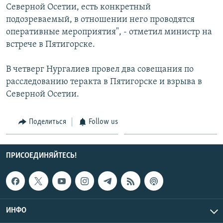
Северной Осетии, есть конкретный
СПОРТ
БЛОГИ
АРХИВ РАДИОПРОГРАММЫ
подозреваемый, в отношении него проводятся
МИР
ГОЛОСА
оперативные мероприятия", - отметил министр на
встрече в Пятигорске.
ЧИТАЕМ ПРЕССУ
Все сайты РСЕ/РС
В четверг Нургалиев провел два совещания по
расследованию теракта в Пятигорске и взрыва в
Северной Осетии.
Поделиться
Follow us
ПРИСОЕДИНЯЙТЕСЬ!
ИНФО