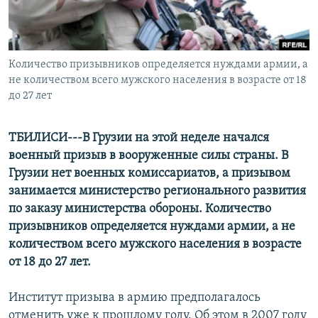
СПОРТ
БЛОГИ
АРХИВ РАДИОПРОГРАММЫ
МИР
ГОЛОСА
ЧИТАЕМ ПРЕССУ
Количество призывников определяется нуждами армии, а
Все сайты РСЕ/РС
не количеством всего мужского населения в возрасте от 18
до 27 лет
ТБИЛИСИ---В Грузии на этой неделе начался
военный призыв в вооруженные силы страны. В
Грузии нет военных комиссариатов, а призывом
занимается министерство регионального развития
по заказу министерства обороны. Количество
призывников определяется нуждами армии, а не
количеством всего мужского населения в возрасте
от 18 до 27 лет.
Институт призыва в армию предполагалось
отменить уже к прошлому году. Об этом в 2007 году