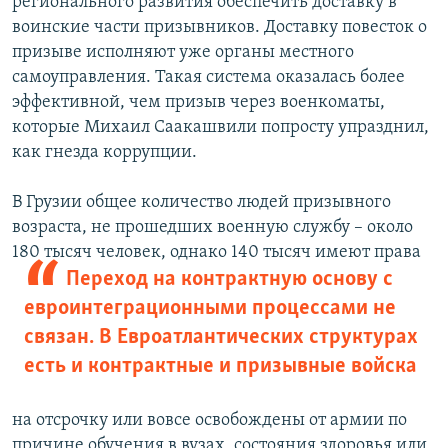
регионального развития обеспечить доставку в
воинские части призывников. Доставку повесток о
призыве исполняют уже органы местного
самоуправления. Такая система оказалась более
эффективной, чем призыв через военкоматы,
которые Михаил Саакашвили попросту упразднил,
как гнезда коррупции.
В Грузии общее количество людей призывного
возраста, не прошедших военную службу – около
180 тысяч человек, однако 140 тысяч
имеют права
Переход на контрактную основу с
евроинтеграционными процессами не
связан. В Евроатлантических структурах
есть и контрактные и призывные войска
на отсрочку или вовсе освобождены от армии по
причине обучения в вузах, состояния здоровья или