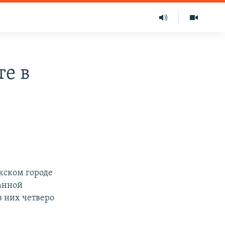
е в
кском городе
ванной
з них четверо