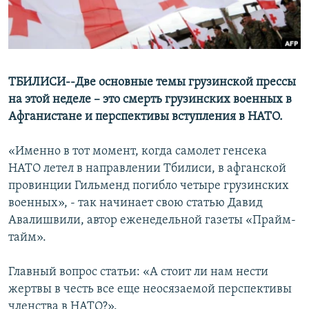
СПОРТ
БЛОГИ
АРХИВ РАДИОПРОГРАММЫ
МИР
ГОЛОСА
ЧИТАЕМ ПРЕССУ
Все сайты РСЕ/РС
ТБИЛИСИ--Две основные темы грузинской прессы
на этой неделе – это смерть грузинских военных в
Афганистане и перспективы вступления в НАТО.
«Именно в тот момент, когда самолет генсека
НАТО летел в направлении Тбилиси, в афганской
провинции Гильменд погибло четыре грузинских
военных», - так начинает свою статью Давид
Авалишвили, автор еженедельной газеты «Прайм-
тайм».
Главный вопрос статьи: «А стоит ли нам нести
жертвы в честь все еще неосязаемой перспективы
членства в НАТО?».