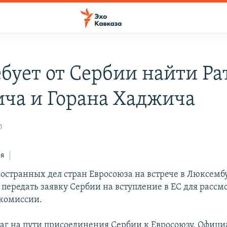
ебует от Сербии найти Ра
ча и Горана Хаджича
0
ся
странных дел стран Евросоюза на встрече в Люксемб
 передать заявку Сербии на вступление в ЕС для рассм
комиссии.
аг на пути присоединения Сербии к Евросоюзу. Офиц