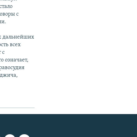
стало
говоры с
ии.
ых дальнейших
сть всех
 с
о означает,
правосудия
аджича,