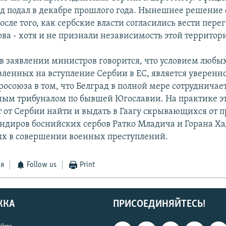
ад подал в декабре прошлого года. Нынешнее решение 
ле того, как сербские власти согласились вести пере
ва - хотя и не признали независимость этой территор
, в заявлении министров говорится, что условием люб
вленных на вступление Сербии в ЕС, является уверенно
росоюза в том, что Белград в полной мере сотрудничает
м трибуналом по бывшей Югославии. На практике эт
т от Сербии найти и выдать в Гаагу скрывающихся от 
диров боснийских сербов Ратко Младича и Горана Х
х в совершении военных преступлений.
ся
Follow us
Print
ЖКА
ПРИСОЕДИНЯЙТЕСЬ!