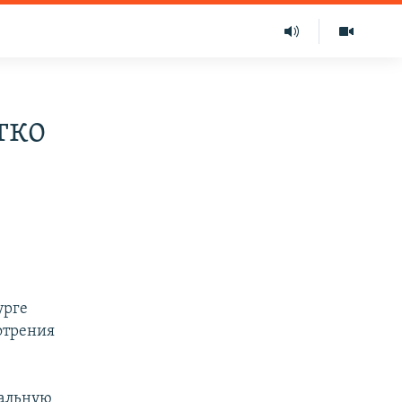
тко
урге
отрения
иальную