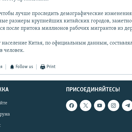
, чтобы лучше проследить демографические изменения 
ные размеры крупнейших китайских городов, заметно
я после притока миллионов рабочих мигрантов из де
у население Китая, по официальным данным, составля
в человек.
ся
Follow us
Print
ЖКА
ПРИСОЕДИНЯЙТЕСЬ!
айте
орума
t