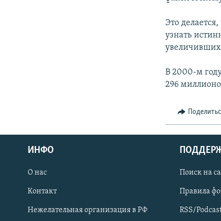
СПОРТ
БЛОГИ
АРХИВ РАДИОПРОГРАММЫ
МИР
ГОЛОСА
Это делается
узнать истин
ЧИТАЕМ ПРЕССУ
увеличившихс
В 2000-м год
296 миллионо
Поделить
ИНФО
ПОДДЕР
О нас
Поиск на с
Контакт
Правила ф
ПРИСОЕДИНЯЙТЕСЬ!
Нежелательная организация в РФ
RSS/Podcas