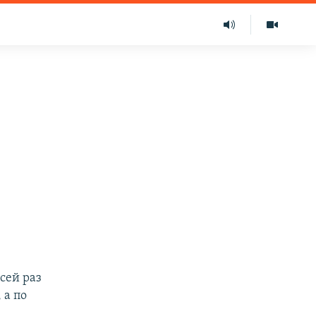
 сей раз
 а по