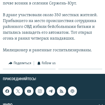
почве возник в селении Сержень-Юрт.
СПОРТ
БЛОГИ
АРХИВ РАДИОПРОГРАММЫ
МИР
ГОЛОСА
В драке участвовали около 350 местных жителей.
Прибывшего на место происшествия сотрудника
ЧИТАЕМ ПРЕССУ
Все сайты РСЕ/РС
районного ОВД избили бейсбольными битами и
пытались завладеть его автоматом. Тот открыл
огонь и ранил четверых нападавших.
Милиционер и раненные госпитализированы.
Поделиться
Follow us
ПРИСОЕДИНЯЙТЕСЬ!
ИНФО