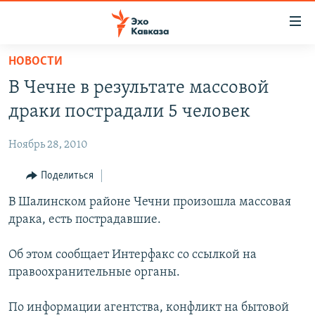
Accessibility
links
Вернуться
НОВОСТИ
к
НОВОСТИ
В Чечне в результате массовой
основному
ТБИЛИСИ
содержанию
драки пострадали 5 человек
СУХУМИ
Вернутся
к
Ноябрь 28, 2010
ЦХИНВАЛИ
главной
ВЕСЬ КАВКАЗ
Поделиться
навигации
Вернутся
ТЕМЫ
В Шалинском районе Чечни произошла массовая
СЕВЕРНЫЙ КАВКАЗ
к
драка, есть пострадавшие.
РУБРИКИ
АРМЕНИЯ
ПОЛИТИКА
поиску
МУЛЬТИМЕДИА
АЗЕРБАЙДЖАН
ЭКОНОМИКА
НЕКРУГЛЫЙ СТОЛ
Об этом сообщает Интерфакс со ссылкой на
правоохранительные органы.
АУДИО
ОБЩЕСТВО
ГОСТЬ НЕДЕЛИ
ВИДЕО
КУЛЬТУРА
ПОЗИЦИЯ
ФОТО
ПОДКАСТЫ
По информации агентства, конфликт на бытовой
ПРИСОЕДИНЯЙТЕСЬ!