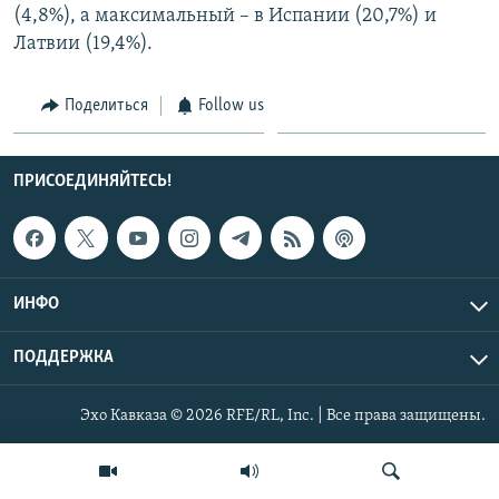
(4,8%), а максимальный – в Испании (20,7%) и
СПОРТ
БЛОГИ
АРХИВ РАДИОПРОГРАММЫ
Латвии (19,4%).
МИР
ГОЛОСА
ЧИТАЕМ ПРЕССУ
Все сайты РСЕ/РС
Поделиться
Follow us
ПРИСОЕДИНЯЙТЕСЬ!
ИНФО
ПОДДЕРЖКА
Эхо Кавказа © 2026 RFE/RL, Inc. | Все права защищены.