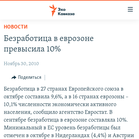
Accessibility
links
Вернуться
НОВОСТИ
к
НОВОСТИ
Безработица в еврозоне
основному
ТБИЛИСИ
содержанию
превысила 10%
СУХУМИ
Вернутся
к
Ноябрь 30, 2010
ЦХИНВАЛИ
главной
ВЕСЬ КАВКАЗ
Поделиться
навигации
Вернутся
ТЕМЫ
Безработица в 27 странах Европейского союза в
СЕВЕРНЫЙ КАВКАЗ
к
октябре составила 9,6%, а в 16 странах еврозоны –
РУБРИКИ
АРМЕНИЯ
ПОЛИТИКА
поиску
10,1% численности экономически активного
МУЛЬТИМЕДИА
АЗЕРБАЙДЖАН
ЭКОНОМИКА
НЕКРУГЛЫЙ СТОЛ
населения, сообщило агентство Евростат. В
сентябре безработица в еврозоне составляла 10%.
АУДИО
ОБЩЕСТВО
ГОСТЬ НЕДЕЛИ
ВИДЕО
Минимальный в ЕС уровень безработицы был
КУЛЬТУРА
ПОЗИЦИЯ
ФОТО
ПОДКАСТЫ
отмечен в октябре в Нидерландах (4,4%) и Австрии
ПРИСОЕДИНЯЙТЕСЬ!