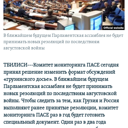
СПОРТ
БЛОГИ
АРХИВ РАДИОПРОГРАММЫ
МИР
ГОЛОСА
ЧИТАЕМ ПРЕССУ
Все сайты РСЕ/РС
В ближайшем будущем Парламентская ассамблея не будет
принимать новых резолюций по последствиям
августовской войны
ТБИЛИСИ---Комитет мониторинга ПАСЕ сегодня
принял решение изменить формат обсуждений
«грузинского досье». В ближайшем будущем
Парламентская ассамблея не будет принимать
новых резолюций по последствиям августовской
войны. Чтобы следить за тем, как Грузия и Россия
выполняют ранее принятые резолюции, комитет
мониторинга ПАСЕ раз в год будет готовить
специальный документ. Один раз в два года