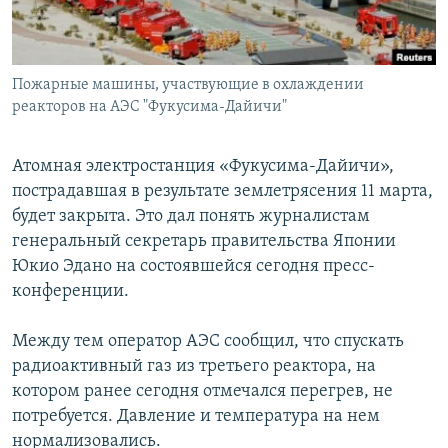
СПОРТ
БЛОГИ
АРХИВ РАДИОПРОГРАММЫ
МИР
ГОЛОСА
Пожарные машины, участвующие в охлаждении
ЧИТАЕМ ПРЕССУ
Все сайты РСЕ/РС
реакторов на АЭС "Фукусима-Дайичи"
Атомная электростанция «Фукусима-Дайичи»,
пострадавшая в результате землетрясения 11 марта,
будет закрыта. Это дал понять журналистам
генеральный секретарь правительства Японии
Юкио Эдано на состоявшейся сегодня пресс-
конференции.
Между тем оператор АЭС сообщил, что спускать
радиоактивный газ из третьего реактора, на
котором ранее сегодня отмечался перегрев, не
потребуется. Давление и температура на нем
нормализовались.