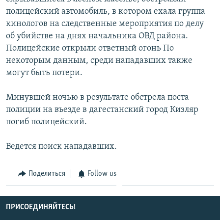
СПОРТ
БЛОГИ
АРХИВ РАДИОПРОГРАММЫ
полицейский автомобиль, в котором ехала группа
кинологов на следственные мероприятия по делу
МИР
ГОЛОСА
об убийстве на днях начальника ОВД района.
ЧИТАЕМ ПРЕССУ
Все сайты РСЕ/РС
Полицейские открыли ответный огонь По
некоторым данным, среди нападавших также
могут быть потери.
Минувшей ночью в результате обстрела поста
полиции на въезде в дагестанский город Кизляр
погиб полицейский.
Ведется поиск нападавших.
Поделиться
Follow us
ПРИСОЕДИНЯЙТЕСЬ!