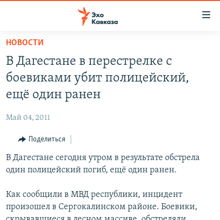
Accessibility
links
Вернуться
НОВОСТИ
к
НОВОСТИ
В Дагестане в перестрелке с
основному
ТБИЛИСИ
содержанию
боевиками убит полицейский,
СУХУМИ
Вернутся
ещё один ранен
к
ЦХИНВАЛИ
главной
Май 04, 2011
ВЕСЬ КАВКАЗ
навигации
Вернутся
Поделиться
ТЕМЫ
СЕВЕРНЫЙ КАВКАЗ
к
В Дагестане сегодня утром в результате обстрела
РУБРИКИ
АРМЕНИЯ
ПОЛИТИКА
поиску
один полицейский погиб, ещё один ранен.
МУЛЬТИМЕДИА
АЗЕРБАЙДЖАН
ЭКОНОМИКА
НЕКРУГЛЫЙ СТОЛ
АУДИО
Как сообщили в МВД республики, инцидент
ОБЩЕСТВО
ГОСТЬ НЕДЕЛИ
ВИДЕО
произошел в Сергокалинском районе. Боевики,
КУЛЬТУРА
ПОЗИЦИЯ
ФОТО
ПОДКАСТЫ
скрывавшиеся в лесном массиве, обстреляли
ПРИСОЕДИНЯЙТЕСЬ!