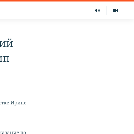
ний
ип
стке Ирине
казание по