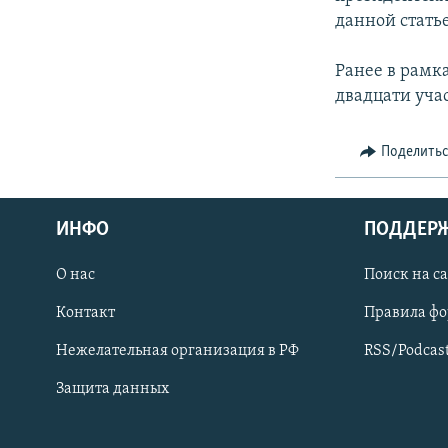
СПОРТ
БЛОГИ
АРХИВ РАДИОПРОГРАММЫ
данной стать
МИР
ГОЛОСА
Ранее в рамк
ЧИТАЕМ ПРЕССУ
двадцати уча
Поделить
ИНФО
ПОДДЕР
О нас
Поиск на с
Контакт
Правила ф
Нежелательная организация в РФ
RSS/Podcas
Защита данных
ПРИСОЕДИНЯЙТЕСЬ!