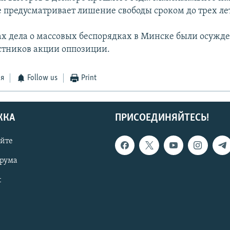
е предусматривает лишение свободы сроком до трех ле
ах дела о массовых беспорядках в Минске были осужд
стников акции оппозиции.
ся
Follow us
Print
ЖКА
ПРИСОЕДИНЯЙТЕСЬ!
айте
орума
t