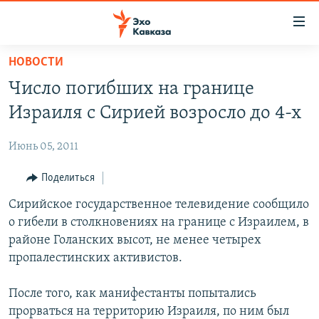
Accessibility
links
Вернуться
НОВОСТИ
к
НОВОСТИ
Число погибших на границе
основному
ТБИЛИСИ
содержанию
Израиля с Сирией возросло до 4-х
СУХУМИ
Вернутся
к
Июнь 05, 2011
ЦХИНВАЛИ
главной
ВЕСЬ КАВКАЗ
Поделиться
навигации
Вернутся
ТЕМЫ
Сирийское государственное телевидение сообщило
СЕВЕРНЫЙ КАВКАЗ
к
о гибели в столкновениях на границе с Израилем, в
РУБРИКИ
АРМЕНИЯ
ПОЛИТИКА
поиску
районе Голанских высот, не менее четырех
МУЛЬТИМЕДИА
АЗЕРБАЙДЖАН
ЭКОНОМИКА
НЕКРУГЛЫЙ СТОЛ
пропалестинских активистов.
АУДИО
ОБЩЕСТВО
ГОСТЬ НЕДЕЛИ
ВИДЕО
После того, как манифестанты попытались
КУЛЬТУРА
ПОЗИЦИЯ
ФОТО
ПОДКАСТЫ
прорваться на территорию Израиля, по ним был
ПРИСОЕДИНЯЙТЕСЬ!