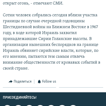
открыт огонь, - отмечают СМИ.
СПОРТ
БЛОГИ
АРХИВ РАДИОПРОГРАММЫ
МИР
ГОЛОСА
Сотни человек собрались сегодня вблизи участка
границы по случаю очередной годовщины
ЧИТАЕМ ПРЕССУ
Все сайты РСЕ/РС
Шестидневной войны на Ближнем Востоке в 1967
году, в ходе которой Израиль захватил
принадлежавшие Сирии Голанские высоты. В
организации нынешних беспорядков на границе
Израиль обвиняет сирийские власти, которые, по
его мнению, пытаются тем самым отвлечь
внимание общественности от кровавых событий в
своей стране.
Поделиться
Follow us
ПРИСОЕДИНЯЙТЕСЬ!