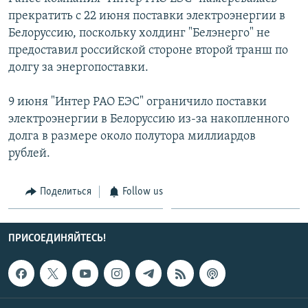
СПОРТ
БЛОГИ
АРХИВ РАДИОПРОГРАММЫ
прекратить с 22 июня поставки электроэнергии в
Белоруссию, поскольку холдинг "Белэнерго" не
МИР
ГОЛОСА
предоставил российской стороне второй транш по
ЧИТАЕМ ПРЕССУ
Все сайты РСЕ/РС
долгу за энергопоставки.
9 июня "Интер РАО ЕЭС" ограничило поставки
электроэнергии в Белоруссию из-за накопленного
долга в размере около полутора миллиардов
рублей.
Поделиться
Follow us
ПРИСОЕДИНЯЙТЕСЬ!