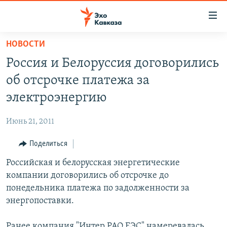
Accessibility
links
Вернуться
НОВОСТИ
к
НОВОСТИ
Россия и Белоруссия договорились
основному
ТБИЛИСИ
содержанию
об отсрочке платежа за
СУХУМИ
Вернутся
электроэнергию
к
ЦХИНВАЛИ
главной
Июнь 21, 2011
ВЕСЬ КАВКАЗ
навигации
Вернутся
Поделиться
ТЕМЫ
СЕВЕРНЫЙ КАВКАЗ
к
Российская и белорусская энергетические
РУБРИКИ
АРМЕНИЯ
ПОЛИТИКА
поиску
компании договорились об отсрочке до
МУЛЬТИМЕДИА
АЗЕРБАЙДЖАН
ЭКОНОМИКА
НЕКРУГЛЫЙ СТОЛ
понедельника платежа по задолженности за
АУДИО
энергопоставки.
ОБЩЕСТВО
ГОСТЬ НЕДЕЛИ
ВИДЕО
КУЛЬТУРА
ПОЗИЦИЯ
ФОТО
ПОДКАСТЫ
Ранее компания "Интер РАО ЕЭС" намеревалась
ПРИСОЕДИНЯЙТЕСЬ!