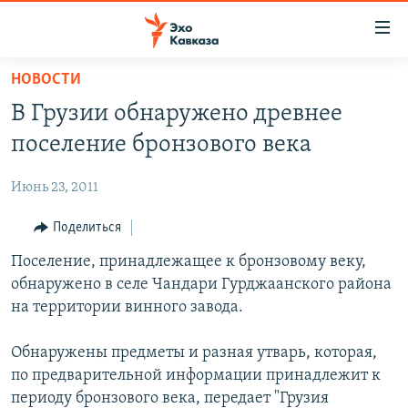
Accessibility
links
Вернуться
НОВОСТИ
к
НОВОСТИ
В Грузии обнаружено древнее
основному
ТБИЛИСИ
содержанию
поселение бронзового века
СУХУМИ
Вернутся
к
Июнь 23, 2011
ЦХИНВАЛИ
главной
ВЕСЬ КАВКАЗ
Поделиться
навигации
Вернутся
ТЕМЫ
Поселение, принадлежащее к бронзовому веку,
СЕВЕРНЫЙ КАВКАЗ
к
обнаружено в селе Чандари Гурджаанского района
РУБРИКИ
АРМЕНИЯ
ПОЛИТИКА
поиску
на территории винного завода.
МУЛЬТИМЕДИА
АЗЕРБАЙДЖАН
ЭКОНОМИКА
НЕКРУГЛЫЙ СТОЛ
Обнаружены предметы и разная утварь, которая,
АУДИО
ОБЩЕСТВО
ГОСТЬ НЕДЕЛИ
ВИДЕО
по предварительной информации принадлежит к
КУЛЬТУРА
ПОЗИЦИЯ
ФОТО
ПОДКАСТЫ
периоду бронзового века, передает "Грузия
ПРИСОЕДИНЯЙТЕСЬ!