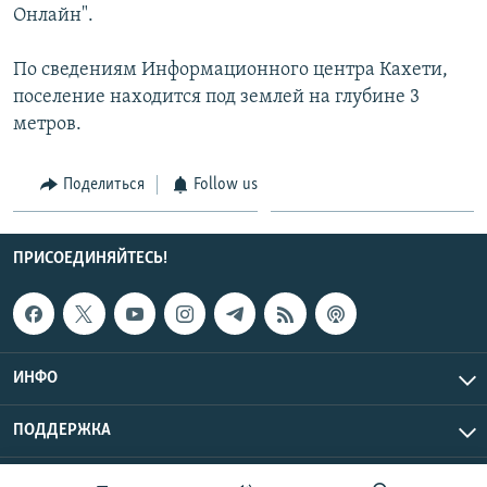
Онлайн".
СПОРТ
БЛОГИ
АРХИВ РАДИОПРОГРАММЫ
МИР
ГОЛОСА
По сведениям Информационного центра Кахети,
поселение находится под землей на глубине 3
ЧИТАЕМ ПРЕССУ
Все сайты РСЕ/РС
метров.
Поделиться
Follow us
ПРИСОЕДИНЯЙТЕСЬ!
ИНФО
ПОДДЕРЖКА