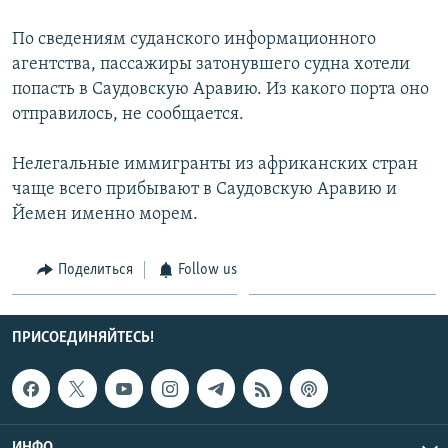
СПОРТ
БЛОГИ
АРХИВ РАДИОПРОГРАММЫ
По сведениям суданского информационного
МИР
ГОЛОСА
агентства, пассажиры затонувшего судна хотели
попасть в Саудовскую Аравию. Из какого порта оно
ЧИТАЕМ ПРЕССУ
Все сайты РСЕ/РС
отправилось, не сообщается.
Нелегальные иммигранты из африканских стран
чаще всего прибывают в Саудовскую Аравию и
Йемен именно морем.
Поделиться
Follow us
ПРИСОЕДИНЯЙТЕСЬ!
ИНФО