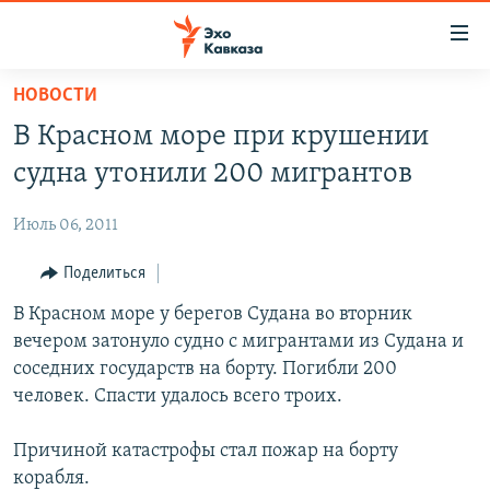
Accessibility
links
Вернуться
НОВОСТИ
к
НОВОСТИ
В Красном море при крушении
основному
ТБИЛИСИ
содержанию
судна утонили 200 мигрантов
СУХУМИ
Вернутся
к
Июль 06, 2011
ЦХИНВАЛИ
главной
ВЕСЬ КАВКАЗ
Поделиться
навигации
Вернутся
ТЕМЫ
В Красном море у берегов Судана во вторник
СЕВЕРНЫЙ КАВКАЗ
к
вечером затонуло судно с мигрантами из Судана и
РУБРИКИ
АРМЕНИЯ
ПОЛИТИКА
поиску
соседних государств на борту. Погибли 200
МУЛЬТИМЕДИА
АЗЕРБАЙДЖАН
ЭКОНОМИКА
НЕКРУГЛЫЙ СТОЛ
человек. Спасти удалось всего троих.
АУДИО
ОБЩЕСТВО
ГОСТЬ НЕДЕЛИ
ВИДЕО
Причиной катастрофы стал пожар на борту
КУЛЬТУРА
ПОЗИЦИЯ
ФОТО
ПОДКАСТЫ
корабля.
ПРИСОЕДИНЯЙТЕСЬ!