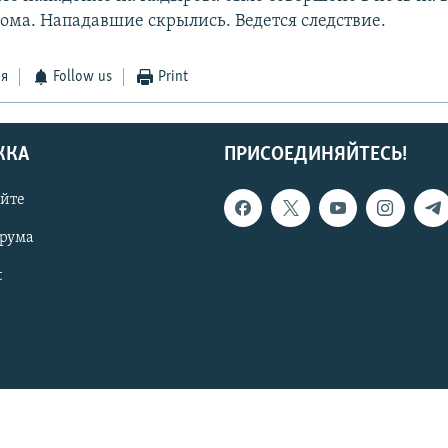
дома. Нападавшие скрылись. Ведется следствие.
ся
Follow us
Print
ЖКА
ПРИСОЕДИНЯЙТЕСЬ!
айте
орума
t