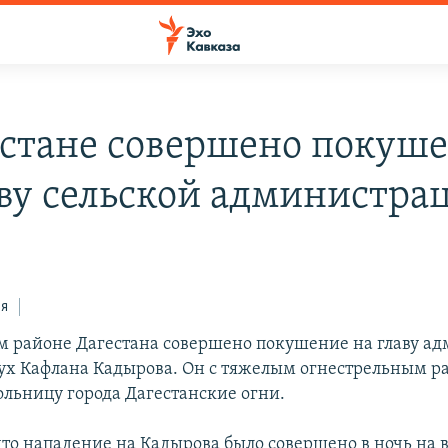
естане совершено покуш
аву сельской администра
ся
м районе Дагестана совершено покушение на главу а
ух Кафлана Кадырова. Он с тяжелым огнестрельным 
ольницу города Дагестанские огни.
что нападение на Кадырова было совершено в ночь на 