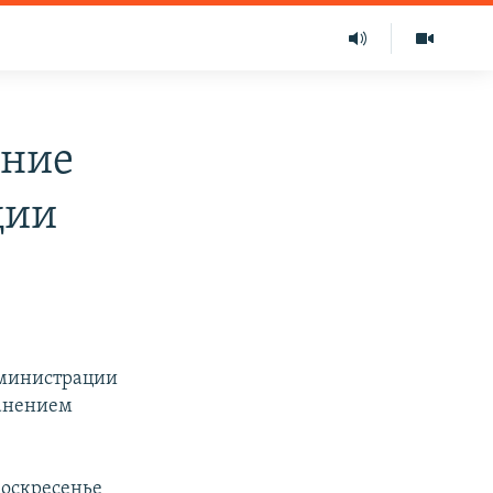
ение
ции
дминистрации
ранением
воскресенье