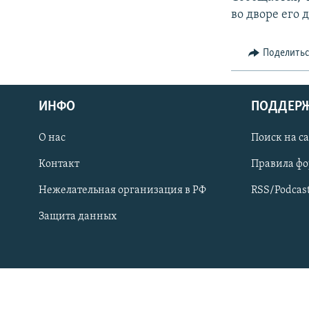
СПОРТ
БЛОГИ
АРХИВ РАДИОПРОГРАММЫ
во дворе его 
МИР
ГОЛОСА
ЧИТАЕМ ПРЕССУ
Поделить
ИНФО
ПОДДЕР
О нас
Поиск на с
Контакт
Правила ф
Нежелательная организация в РФ
RSS/Podcas
Защита данных
ПРИСОЕДИНЯЙТЕСЬ!