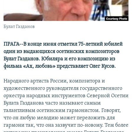
СПОРТ
БЛОГИ
АРХИВ РАДИОПРОГРАММЫ
МИР
ГОЛОСА
ЧИТАЕМ ПРЕССУ
Булат Газданов
Все сайты РСЕ/РС
ПРАГА--В конце июня отметил 75-летний юбилей
один из выдающихся осетинских композиторов
Булат Газданов. Юбиляра и его композицию из
фильма «Ах, любовь» представляет Олег Кусов.
Народного артиста России, композитора и
художественного руководителя государственного
оркестра народных инструментов Северной Осетии
Булата Газданова часто называют самым
талантливым осетинским гармонистом. Говорят,
что он любую мелодию может переложить для
гармони так, что она зазвучит по-новому. Тем более