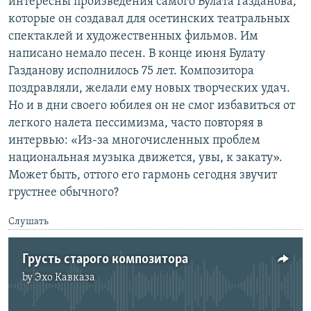
интересны произведения самого Булата Газданова,
которые он создавал для осетинских театральных
спектаклей и художественных фильмов. Им
написано немало песен. В конце июня Булату
Газданову исполнилось 75 лет. Композитора
поздравляли, желали ему новых творческих удач.
Но и в дни своего юбилея он не смог избавиться от
легкого налета пессимизма, часто повторяя в
интервью: «Из-за многочисленных проблем
национальная музыка движется, увы, к закату».
Может быть, оттого его гармонь сегодня звучит
грустнее обычного?
Слушать
Грусть старого композитора
by
Эхо Кавказа
No media source currently available