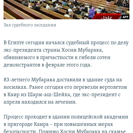
СПОРТ
БЛОГИ
АРХИВ РАДИОПРОГРАММЫ
МИР
ГОЛОСА
Зал судебного заседания
ЧИТАЕМ ПРЕССУ
Все сайты РСЕ/РС
В Египте сегодня начался судебный процесс по делу
экс-президента страны Хосни Мубарака,
обвиняемого в причастности к гибели сотен
демонстрантов в феврале этого года.
83-летнего Мубарака доставили в здание суда на
носилках. Ранее сегодня его перевезли вертолетом
в Каир из Шарм-аш-Шейха, где экс-президент с
апреля находился на лечении.
Процесс проходит в здании полицейской академии
в пригороде Каира – при повышенных мерах
безопасности. Помимо Хосни Мубарака на скамье