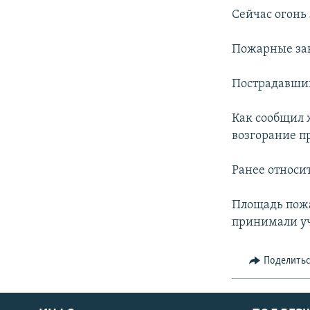
СПОРТ
БЛОГИ
АРХИВ РАДИОПРОГРАММЫ
Сейчас огонь
МИР
ГОЛОСА
Пожарные зан
ЧИТАЕМ ПРЕССУ
Пострадавших
Как сообщил 
возгорание п
Ранее относи
Площадь пожа
принимали уч
Поделить