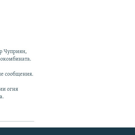
р Чуприян,
сокомбината.
ые сообщения.
ии огня
а.