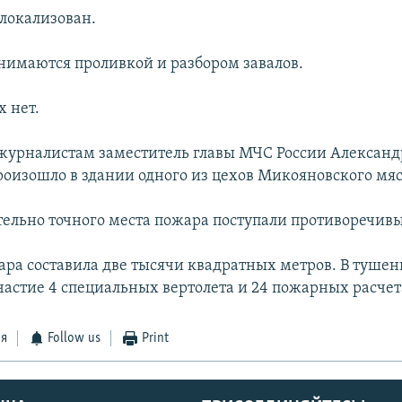
 локализован.
имаются проливкой и разбором завалов.
 нет.
журналистам заместитель главы МЧС России Александ
роизошло в здании одного из цехов Микояновского мя
тельно точного места пожара поступали противоречив
ра составила две тысячи квадратных метров. В тушен
астие 4 специальных вертолета и 24 пожарных расчет
ся
Follow us
Print