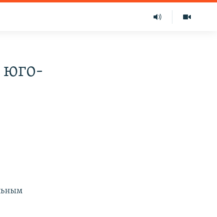
 юго-
ельным