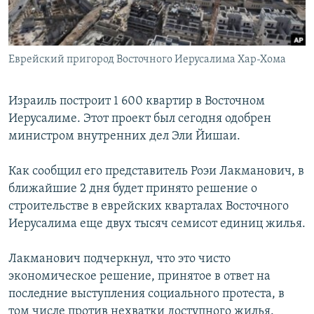
СПОРТ
БЛОГИ
АРХИВ РАДИОПРОГРАММЫ
МИР
ГОЛОСА
Еврейский пригород Восточного Иерусалима Хар-Хома
ЧИТАЕМ ПРЕССУ
Все сайты РСЕ/РС
Израиль построит 1 600 квартир в Восточном
Иерусалиме. Этот проект был сегодня одобрен
министром внутренних дел Эли Йишаи.
Как сообщил его представитель Роэи Лакманович, в
ближайшие 2 дня будет принято решение о
строительстве в еврейских кварталах Восточного
Иерусалима еще двух тысяч семисот единиц жилья.
Лакманович подчеркнул, что это чисто
экономическое решение, принятое в ответ на
последние выступления социального протеста, в
том числе против нехватки доступного жилья.