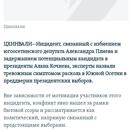
СПОРТ
БЛОГИ
АРХИВ РАДИОПРОГРАММЫ
МИР
ГОЛОСА
ЧИТАЕМ ПРЕССУ
Цхинвали
Все сайты РСЕ/РС
ЦХИНВАЛИ--
Инцидент, связанный с избиением
югоосетинского депутата Александра Плиева и
задержанием потенциальным кандидата в
президенты Алана Кочиева, эксперты назвали
тревожным симптомом раскола в Южной Осетии в
преддверии президентских выборов.
Вне зависимости от мотивации участников этого
инцидента, конфликт явно вышел за рамки
бытовой ссоры и рассматривается как
политический, напрямую связанный с
предстоящими выборами.